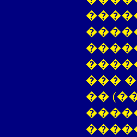
����
����
����
����
��� ��
�� (�
�����
����