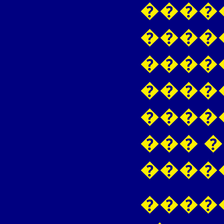
����
�����
����
�����
����
��� 
����
�����