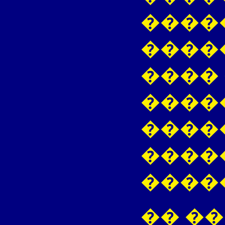
����
����
����
����
����
����
����
�� �