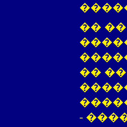
����
�� �
����
����
�� ��
����
����
- ��