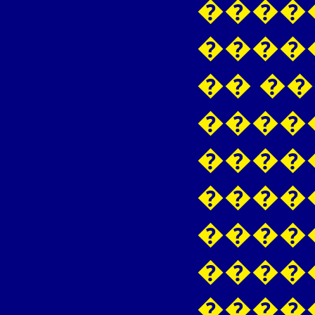
����
����
�� �
����
�����
�����
����
����
����