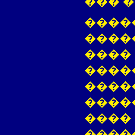
��� 
����
����
����
����
����
����
���� 
����