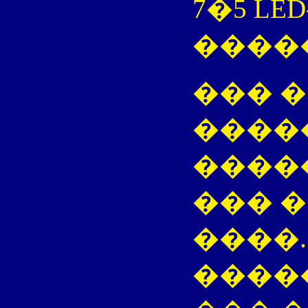
7�5 L
����
��� �
�����
����
��� 
����.
����