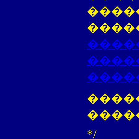
����
����
����
�����
����
����
����
*/