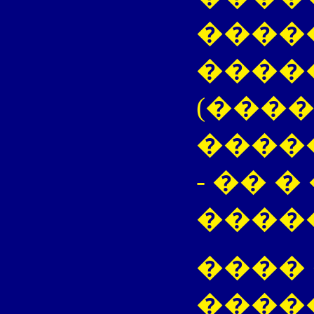
����
����
(���
����
- �� 
����
���� 
�����