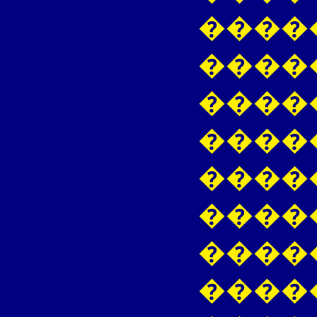
����
����
�����
����
����
����
����
����