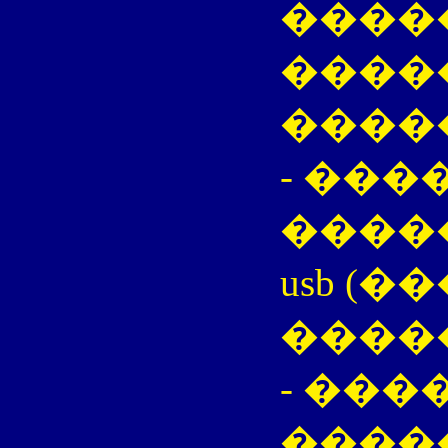
����
����
����
- ���
�����
usb (
����
- ���
�����