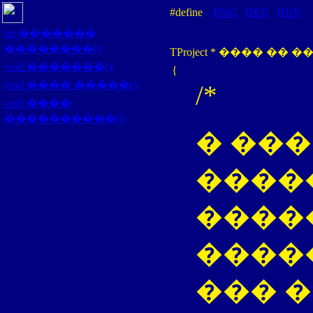
#define
ENG
DEU
RUS
int
�������
��������();
TProject
* ���� �� ��
void
�������();
{
void
���� �����();
/*
void
����
����������();
� ���
����
����
����
��� 