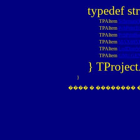
typedef st
TPAItem
SchematicP
TPAItem
PcbPrintT
TPAItem
PcbPrinBo
TPAItem
MAX6953
TPAItem
LedDispSr
TPAItem
GNU GEN
} TProjec
}
���� � ��������